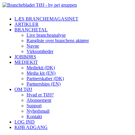
LÆS BRANCHEMAGASINET
ARTIKLER
BRANCHETAL
Live brancheanalyse
Rangliste over branchens aktører
Navne
Virksomheder
JOBBØRS
MEDIEKIT
Mediekit (DK)
Media kit (EN)
Partnerskaber (DK)
Partnerships (EN)
OM TØJ
Hvad er TØJ?
Abonnement
Support
Nyhedsmail
Kontakt
LOG IND
KØB ADGANG