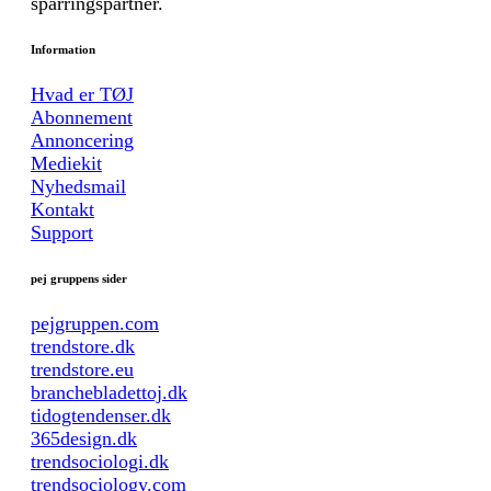
sparringspartner.
Information
Hvad er TØJ
Abonnement
Annoncering
Mediekit
Nyhedsmail
Kontakt
Support
pej gruppens sider
pejgruppen.com
trendstore.dk
trendstore.eu
branchebladettoj.dk
tidogtendenser.dk
365design.dk
trendsociologi.dk
trendsociology.com