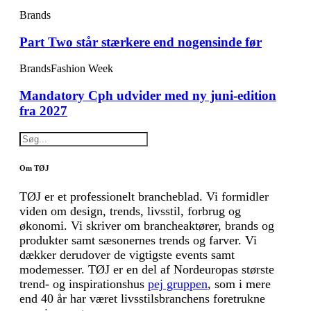
Brands
Part Two står stærkere end nogensinde før
Brands
Fashion Week
Mandatory Cph udvider med ny juni-edition
fra 2027
Om TØJ
TØJ er et professionelt brancheblad. Vi formidler
viden om design, trends, livsstil, forbrug og
økonomi. Vi skriver om brancheaktører, brands og
produkter samt sæsonernes trends og farver. Vi
dækker derudover de vigtigste events samt
modemesser. TØJ er en del af Nordeuropas største
trend- og inspirationshus
pej gruppen
, som i mere
end 40 år har været livsstilsbranchens foretrukne