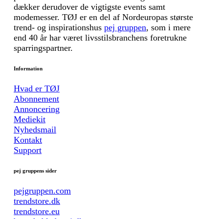
dækker derudover de vigtigste events samt
modemesser. TØJ er en del af Nordeuropas største
trend- og inspirationshus
pej gruppen
, som i mere
end 40 år har været livsstilsbranchens foretrukne
sparringspartner.
Information
Hvad er TØJ
Abonnement
Annoncering
Mediekit
Nyhedsmail
Kontakt
Support
pej gruppens sider
pejgruppen.com
trendstore.dk
trendstore.eu