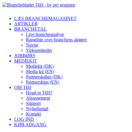
LÆS BRANCHEMAGASINET
ARTIKLER
BRANCHETAL
Live brancheanalyse
Rangliste over branchens aktører
Navne
Virksomheder
JOBBØRS
MEDIEKIT
Mediekit (DK)
Media kit (EN)
Partnerskaber (DK)
Partnerships (EN)
OM TØJ
Hvad er TØJ?
Abonnement
Support
Nyhedsmail
Kontakt
LOG IND
KØB ADGANG