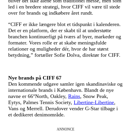
bliver det ikke alene som traditionel messe, men som
led i en bredere strategi, hvor CIFF vil være til stede
over for brands og indkøbere året rundt.
“CIFF er ikke længere blot et tidspunkt i kalenderen.
Det er en platform, der er skabt til at understøtte
branchen kontinuerligt på tværs af byer, markeder og
formater. Vores rolle er at skabe meningsfulde
relationer og muligheder dér, hvor de har størst
betydning,” fortæller Sofie Dolva, direktør for CIFF.
Nye brands på CIFF 67
Den kommende udgave samler igen skandinaviske og
internationale brands i København. Blandt de nye
navne er 66°North, Oakley,
Rains
, Snow Peak,
Eytys, Palmes Tennis Society,
Libertine-Libertine
,
Vans og Merrell. Derudover vender G-Star tilbage i
et dedikeret denimområde.
ANNONCE