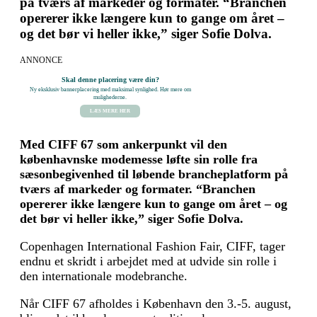
på tværs af markeder og formater. “Branchen
opererer ikke længere kun to gange om året –
og det bør vi heller ikke,” siger Sofie Dolva.
ANNONCE
Skal denne placering være din?
Ny eksklusiv bannerplacering med maksimal synlighed. Hør mere om
mulighederne.
LÆS MERE HER
Med CIFF 67 som ankerpunkt vil den
københavnske modemesse løfte sin rolle fra
sæsonbegivenhed til løbende brancheplatform på
tværs af markeder og formater. “Branchen
opererer ikke længere kun to gange om året – og
det bør vi heller ikke,” siger Sofie Dolva.
Copenhagen International Fashion Fair, CIFF, tager
endnu et skridt i arbejdet med at udvide sin rolle i
den internationale modebranche.
Når CIFF 67 afholdes i København den 3.-5. august,