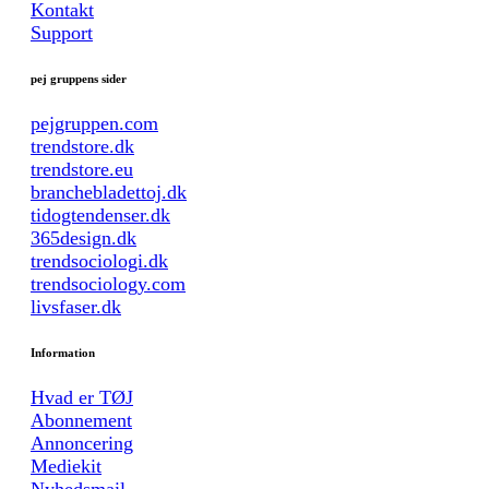
Kontakt
Support
pej gruppens sider
pejgruppen.com
trendstore.dk
trendstore.eu
branchebladettoj.dk
tidogtendenser.dk
365design.dk
trendsociologi.dk
trendsociology.com
livsfaser.dk
Information
Hvad er TØJ
Abonnement
Annoncering
Mediekit
Nyhedsmail