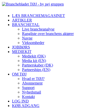
LÆS BRANCHEMAGASINET
ARTIKLER
BRANCHETAL
Live brancheanalyse
Rangliste over branchens aktører
Navne
Virksomheder
JOBBØRS
MEDIEKIT
Mediekit (DK)
Media kit (EN)
Partnerskaber (DK)
Partnerships (EN)
OM TØJ
Hvad er TØJ?
Abonnement
Support
Nyhedsmail
Kontakt
LOG IND
KØB ADGANG