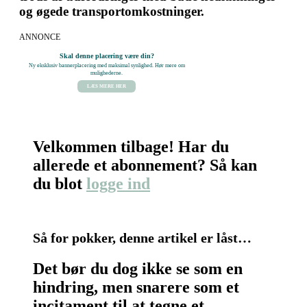
og øgede transportomkostninger.
ANNONCE
Skal denne placering være din?
Ny eksklusiv bannerplacering med maksimal synlighed. Hør mere om
mulighederne.
LÆS MERE HER
Velkommen tilbage! Har du
allerede et abonnement? Så kan
du blot
logge ind
Så for pokker, denne artikel er låst…
Det bør du dog ikke se som en
hindring, men snarere som et
incitament til at tegne et