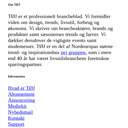
Om TØJ
TØJ er et professionelt brancheblad. Vi formidler
viden om design, trends, livsstil, forbrug og
økonomi. Vi skriver om brancheaktører, brands og
produkter samt sæsonernes trends og farver. Vi
dækker derudover de vigtigste events samt
modemesser. TØJ er en del af Nordeuropas største
trend- og inspirationshus
pej gruppen
, som i mere
end 40 år har været livsstilsbranchens foretrukne
sparringspartner.
Information
Hvad er TØJ
Abonnement
Annoncering
Mediekit
Nyhedsmail
Kontakt
Support