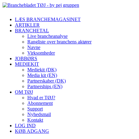
LÆS BRANCHEMAGASINET
ARTIKLER
BRANCHETAL
Live brancheanalyse
Rangliste over branchens aktører
Navne
Virksomheder
JOBBØRS
MEDIEKIT
Mediekit (DK)
Media kit (EN)
Partnerskaber (DK)
Partnerships (EN)
OM TØJ
Hvad er TØJ?
Abonnement
Support
Nyhedsmail
Kontakt
LOG IND
KØB ADGANG