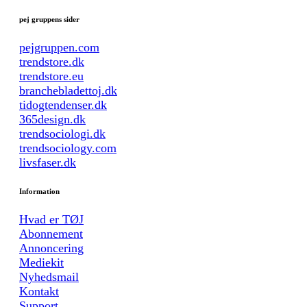
pej gruppens sider
pejgruppen.com
trendstore.dk
trendstore.eu
branchebladettoj.dk
tidogtendenser.dk
365design.dk
trendsociologi.dk
trendsociology.com
livsfaser.dk
Information
Hvad er TØJ
Abonnement
Annoncering
Mediekit
Nyhedsmail
Kontakt
Support