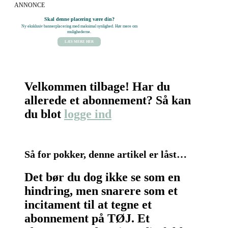
ANNONCE
Skal denne placering være din?
Ny eksklusiv bannerplacering med maksimal synlighed. Hør mere om
mulighederne.
LÆS MERE HER
Velkommen tilbage! Har du
allerede et abonnement? Så kan
du blot
logge ind
Så for pokker, denne artikel er låst…
Det bør du dog ikke se som en
hindring, men snarere som et
incitament til at tegne et
abonnement på TØJ. Et