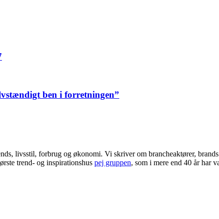
7
elvstændigt ben i forretningen”
ends, livsstil, forbrug og økonomi. Vi skriver om brancheaktører, bran
ørste trend- og inspirationshus
pej gruppen
, som i mere end 40 år har væ