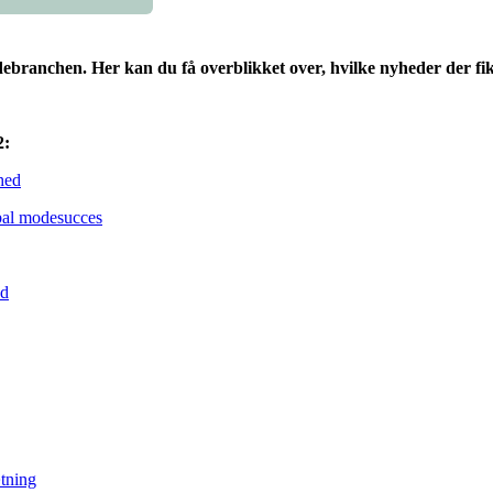
anchen. Her kan du få overblikket over, hvilke nyheder der fik fle
2:
hed
obal modesucces
nd
tning