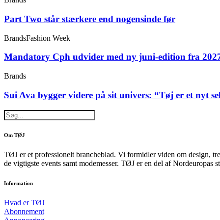
Part Two står stærkere end nogensinde før
Brands
Fashion Week
Mandatory Cph udvider med ny juni-edition fra 202
Brands
Sui Ava bygger videre på sit univers: “Tøj er et nyt s
Om TØJ
TØJ er et professionelt brancheblad. Vi formidler viden om design, tr
de vigtigste events samt modemesser. TØJ er en del af Nordeuropas st
Information
Hvad er TØJ
Abonnement