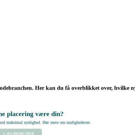
branchen. Her kan du få overblikket over, hvilke nyhed
ne placering være din?
 med maksimal synlighed. Hør mere om mulighederne.
LÆS MERE HER