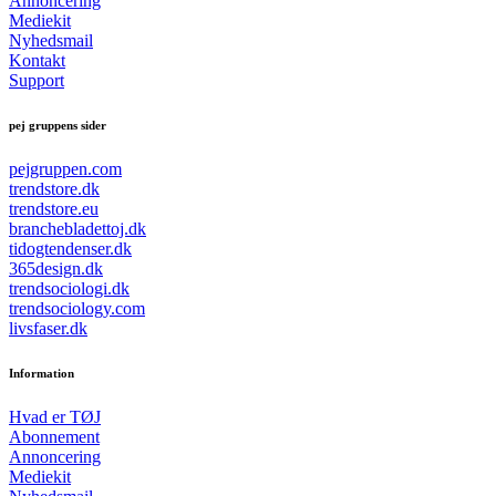
Annoncering
Mediekit
Nyhedsmail
Kontakt
Support
pej gruppens sider
pejgruppen.com
trendstore.dk
trendstore.eu
branchebladettoj.dk
tidogtendenser.dk
365design.dk
trendsociologi.dk
trendsociology.com
livsfaser.dk
Information
Hvad er TØJ
Abonnement
Annoncering
Mediekit