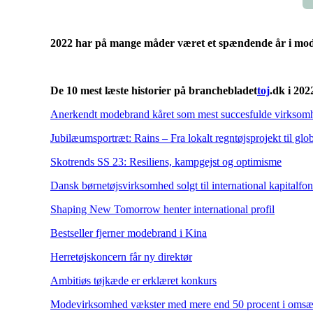
2022 har på mange måder været et spændende år i modebr
De 10 mest læste historier på branchebladet
toj
.dk i 202
Anerkendt modebrand kåret som mest succesfulde virksom
Jubilæumsportræt: Rains – Fra lokalt regntøjsprojekt til gl
Skotrends SS 23: Resiliens, kampgejst og optimisme
Dansk børnetøjsvirksomhed solgt til international kapitalfo
Shaping New Tomorrow henter international profil
Bestseller fjerner modebrand i Kina
Herretøjskoncern får ny direktør
Ambitiøs tøjkæde er erklæret konkurs
Modevirksomhed vækster med mere end 50 procent i omsæ