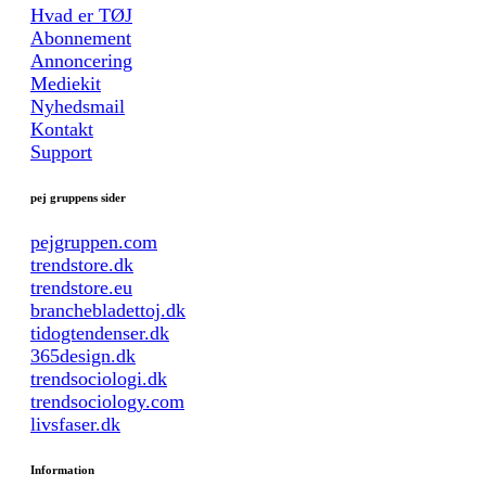
Hvad er TØJ
Abonnement
Annoncering
Mediekit
Nyhedsmail
Kontakt
Support
pej gruppens sider
pejgruppen.com
trendstore.dk
trendstore.eu
branchebladettoj.dk
tidogtendenser.dk
365design.dk
trendsociologi.dk
trendsociology.com
livsfaser.dk
Information