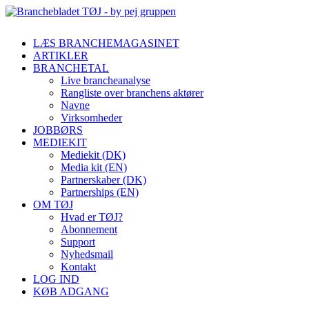
LÆS BRANCHEMAGASINET
ARTIKLER
BRANCHETAL
Live brancheanalyse
Rangliste over branchens aktører
Navne
Virksomheder
JOBBØRS
MEDIEKIT
Mediekit (DK)
Media kit (EN)
Partnerskaber (DK)
Partnerships (EN)
OM TØJ
Hvad er TØJ?
Abonnement
Support
Nyhedsmail
Kontakt
LOG IND
KØB ADGANG