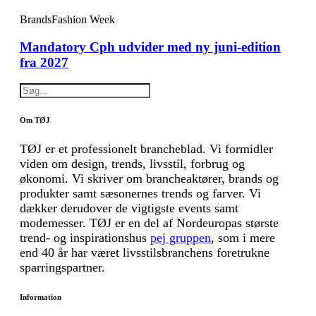
Brands
Fashion Week
Mandatory Cph udvider med ny juni-edition
fra 2027
Om TØJ
TØJ er et professionelt brancheblad. Vi formidler
viden om design, trends, livsstil, forbrug og
økonomi. Vi skriver om brancheaktører, brands og
produkter samt sæsonernes trends og farver. Vi
dækker derudover de vigtigste events samt
modemesser. TØJ er en del af Nordeuropas største
trend- og inspirationshus
pej gruppen
, som i mere
end 40 år har været livsstilsbranchens foretrukne
sparringspartner.
Information