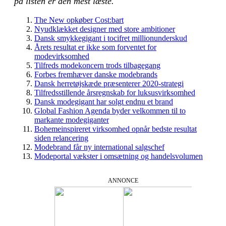
på listen er den mest læste.
The New opkøber Cost:bart
Nyudklækket designer med store ambitioner
Dansk smykkegigant i tocifret millionunderskud
Årets resultat er ikke som forventet for
modevirksomhed
Tilfreds modekoncern trods tilbagegang
Forbes fremhæver danske modebrands
Dansk herretøjskæde præsenterer 2020-strategi
Tilfredsstillende årsregnskab for luksusvirksomhed
Dansk modegigant har solgt endnu et brand
Global Fashion Agenda byder velkommen til to
markante modegiganter
Bohemeinspireret virksomhed opnår bedste resultat
siden relancering
Modebrand får ny international salgschef
Modeportal vækster i omsætning og handelsvolumen
ANNONCE