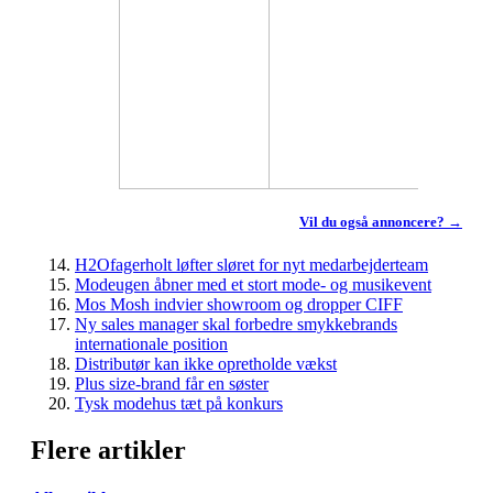
Vil du også annoncere? →
H2Ofagerholt løfter sløret for nyt medarbejderteam
Modeugen åbner med et stort mode- og musikevent
Mos Mosh indvier showroom og dropper CIFF
Ny sales manager skal forbedre smykkebrands
internationale position
Distributør kan ikke opretholde vækst
Plus size-brand får en søster
Tysk modehus tæt på konkurs
Flere artikler