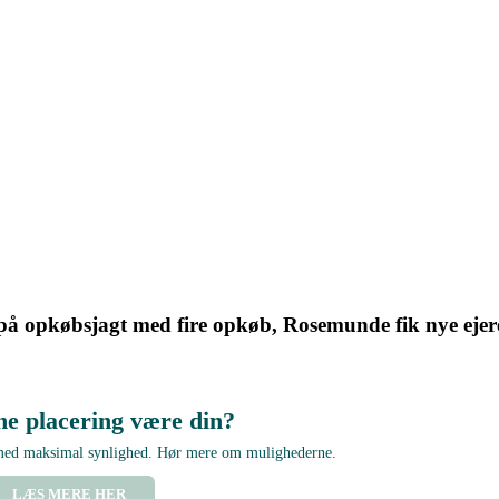
å opkøbsjagt med fire opkøb, Rosemunde fik nye ejer
ne placering være din?
 med maksimal synlighed. Hør mere om mulighederne.
LÆS MERE HER