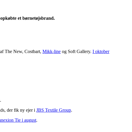
opkøbte et børnetøjsbrand.
 af The New, Costbart,
Mikk-line
og Soft Gallery.
I oktober
.
s, der fik ny ejer i
JBS Textile Group
.
exion Tie i august
.