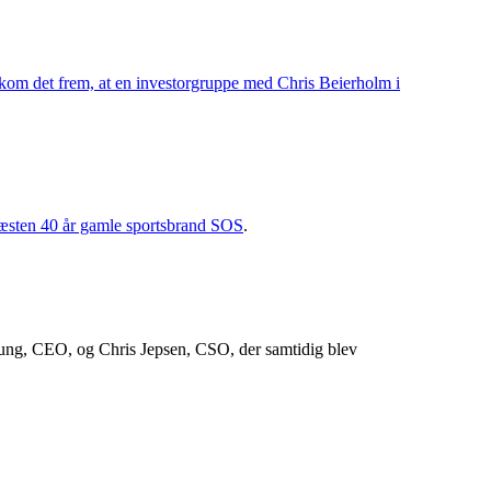
kom det frem, at en investorgruppe med Chris Beierholm i
næsten 40 år gamle sportsbrand SOS
.
ung, CEO, og Chris Jepsen, CSO, der samtidig blev