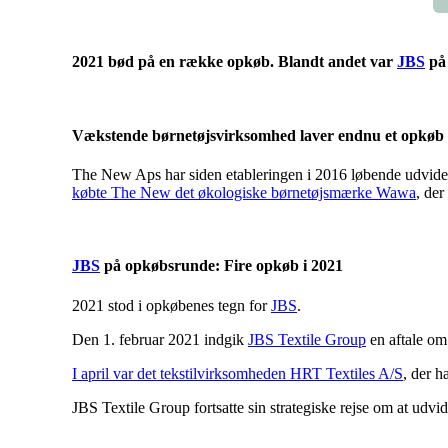
2021 bød på en række opkøb. Blandt andet var
JBS
på 
Vækstende børnetøjsvirksomhed laver endnu et opkøb
The New Aps har siden etableringen i 2016 løbende udvidet
købte The New det økologiske børnetøjsmærke Wawa
, de
JBS
på opkøbsrunde: Fire opkøb i 2021
2021 stod i opkøbenes tegn for
JBS
.
Den 1. februar 2021 indgik
JBS Textile Group
en aftale o
I april var det tekstilvirksomheden HRT Textiles A/S
, der h
JBS Textile Group fortsatte sin strategiske rejse om at udvid