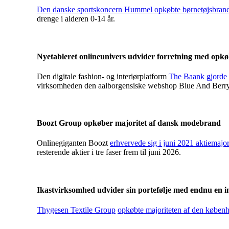
Den danske sportskoncern Hummel opkøbte børnetøjsbran
drenge i alderen 0-14 år.
Nyetableret onlineunivers udvider forretning med opk
Den digitale fashion- og interiørplatform
The Baank gjorde s
virksomheden den aalborgensiske webshop Blue And Berry
Boozt Group opkøber majoritet af dansk modebrand
Onlinegiganten Boozt
erhvervede sig i juni 2021 aktiemaj
resterende aktier i tre faser frem til juni 2026.
Ikastvirksomhed udvider sin portefølje med endnu en i
Thygesen Textile Group
opkøbte majoriteten af den købe