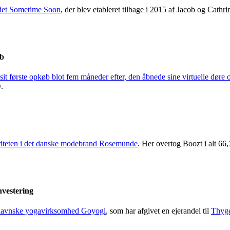
det Sometime Soon
, der blev etableret tilbage i 2015 af Jacob og Cathri
øb
it første opkøb blot fem måneder efter, den åbnede sine virtuelle døre 
.
oriteten i det danske modebrand Rosemunde
. Her overtog Boozt i alt 66
nvestering
nhavnske yogavirksomhed Goyogi
, som har afgivet en ejerandel til
Thyge