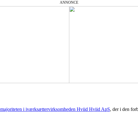
ANNONCE
emajoriteten i iværksættervirksomheden Hviid Hviid ApS
, der i den fo